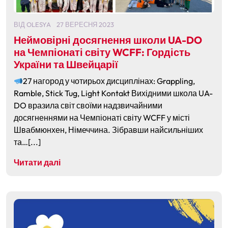
ВІД
OLESYA
27 ВЕРЕСНЯ 2023
Неймовірні досягнення школи UA-DO
на Чемпіонаті світу WCFF: Гордість
України та Швейцарії
27 нагород у чотирьох дисциплінах: Grappling,
Ramble, Stick Tug, Light Kontakt Вихідними школа UA-
DO вразила світ своїми надзвичайними
досягненнями на Чемпіонаті світу WCFF у місті
Швабмюнхен, Німеччина. Зібравши найсильніших
та…[...]
Читати далі