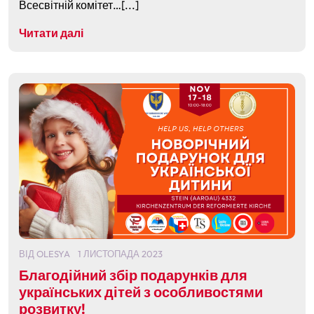
Всесвітній комітет…[...]
Читати далі
ВІД
OLESYA
1 ЛИСТОПАДА 2023
Благодійний збір подарунків для
українських дітей з особливостями
розвитку!