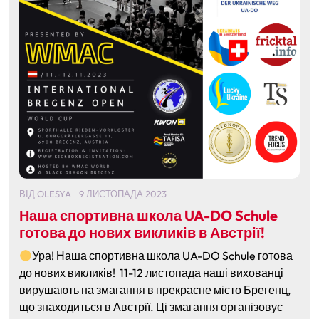
ВІД
OLESYA
9 ЛИСТОПАДА 2023
Наша спортивна школа UA-DO Schule
готова до нових викликів в Австрії!
Ура! Наша спортивна школа UA-DO Schule готова
до нових викликів! 11-12 листопада наші вихованці
вирушають на змагання в прекрасне місто Брегенц,
що знаходиться в Австрії. Ці змагання організовує