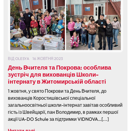
ВІД
OLESYA
16 ЖОВТНЯ 2023
День Вчителя та Покрова: особлива
зустріч для вихованців Школи-
інтернату в Житомирській області
1 жовтня, у свято Покрови та День Вчителя, до
вихованців Коростишівської спеціальної
загальноосвітньої школи-інтернат завітав особливий
гість із Швейцарії, пан Володимир, в рамках першої
акції UA-DO Schule за підтримки VIDNOVA…[...]
Читати далі