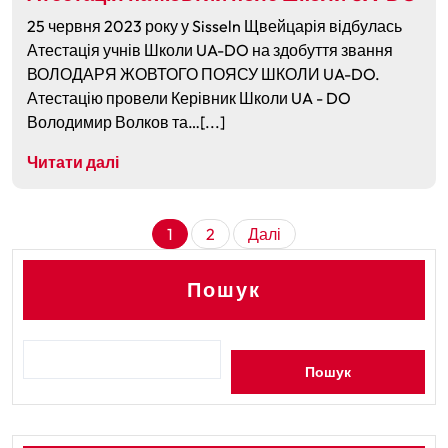
25 червня 2023 року у Sisseln Щвейцарія відбулась
Атестація учнів Школи UA-DO на здобуття звання
ВОЛОДАРЯ ЖОВТОГО ПОЯСУ ШКОЛИ UA-DO.
Атестацію провели Керівник Школи UA - DO
Володимир Волков та…[...]
Читати далі
Пагінація
1
2
Далі
записів
Пошук
Пошук