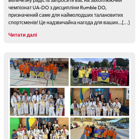
величезну радість запросити вас на захоплюючий
чемпіонат UA-DO з дисципліни Rumble DO,
призначений саме для наймолодших талановитих
спортсменів! Це надзвичайна нагода для ваших…[...]
Читати далі