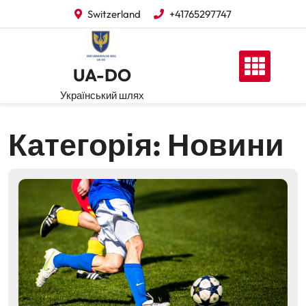
Перейти
Switzerland
+41765297747
до
вмісту
UA-DO
Український шлях
Категорія:
Новини