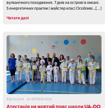
вулканічного походження. 7 днів на острові в океані.
5 енергетичних практик ( майстер клас) Особливі…[...]
Читати далі
ВІД
OLESYA
26 ЧЕРВНЯ 2023
Атестація на жовтий пояс школи UA-DO