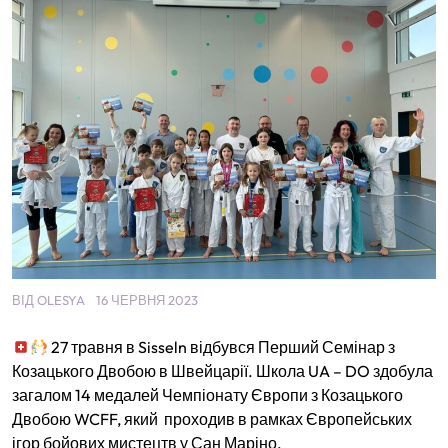
ВІД
OLESYA
16 ЧЕРВНЯ 2023
27 травня в Sisseln відбувся Перший Семінар з
Козацького Двобою в Швейцарії. Школа UA – DO здобула
загалом 14 медалей Чемпіонату Європи з Козацького
Двобою WCFF, який проходив в рамках Європейських
ігор бойових мистецтв у Сан Маріно.