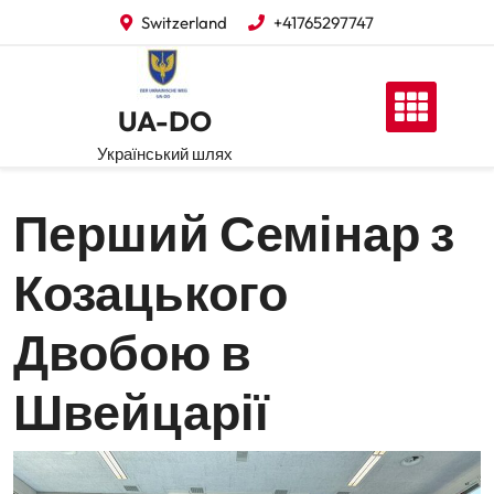
Перейти
Switzerland
+41765297747
до
вмісту
UA-DO
Український шлях
Перший Семінар з
Козацького
Двобою в
Швейцарії