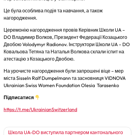
Це була особлива подія та навчання, а також
нагородження.
Церемонію нагородження провів Керівник Школи UA –
DO Владимир Волков, Президент Федерації Козацького
Двобою Volodymyr Radionov. Інструктори Школи UA – DO
Ковальова Тетяна та Наталья Волкова склали іспит на
атестацію з Козацького Двобою.
На урочисте нагородження були запрошені віце – мер
міста Sisseln Ralf Dumpelmann та засновниця VIDNOVA
Ukrainian Swiss Women Foundation Olesia Tarasenko
Підписатися
https://t.me/UkrainianSwitzerland
Навігація
Школа UA-DO виступила партнером кантонального